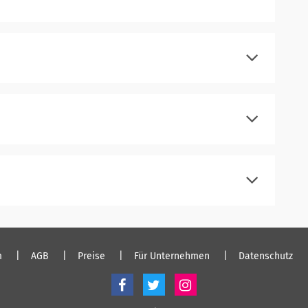
registrieren
einloggen
registrieren
einloggen
registrieren
einloggen
registrieren
einloggen
m
AGB
Preise
Für Unternehmen
Datenschutz