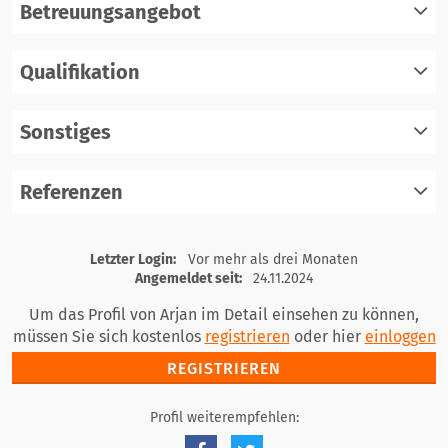
Betreuungsangebot
Qualifikation
registrieren
einloggen
Sonstiges
registrieren
einloggen
Referenzen
registrieren
einloggen
registrieren
Letzter Login:
Vor mehr als drei Monaten
einloggen
Angemeldet seit:
24.11.2024
Um das Profil von Arjan im Detail einsehen zu können,
müssen Sie sich kostenlos
registrieren
oder hier
einloggen
REGISTRIEREN
Profil weiterempfehlen: