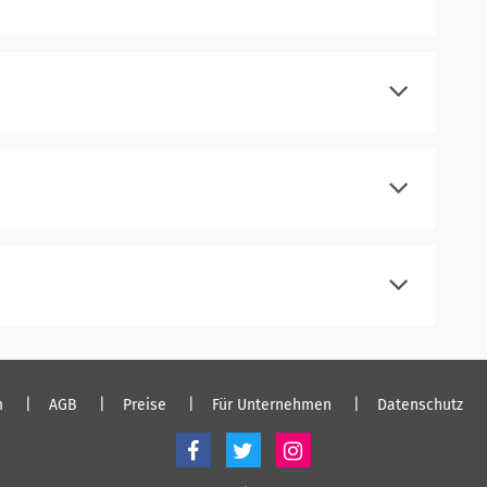
registrieren
einloggen
registrieren
einloggen
registrieren
einloggen
registrieren
einloggen
m
AGB
Preise
Für Unternehmen
Datenschutz