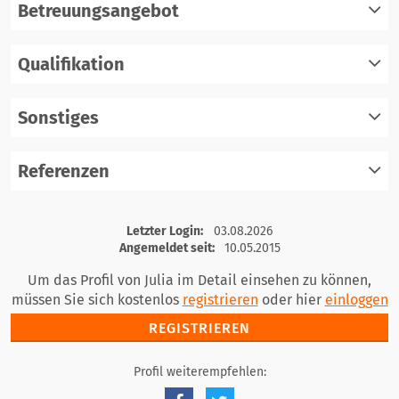
Betreuungsangebot
Qualifikation
registrieren
einloggen
Sonstiges
registrieren
einloggen
Referenzen
registrieren
einloggen
registrieren
Letzter Login:
03.08.2026
einloggen
Angemeldet seit:
10.05.2015
Um das Profil von Julia im Detail einsehen zu können,
müssen Sie sich kostenlos
registrieren
oder hier
einloggen
REGISTRIEREN
Profil weiterempfehlen: