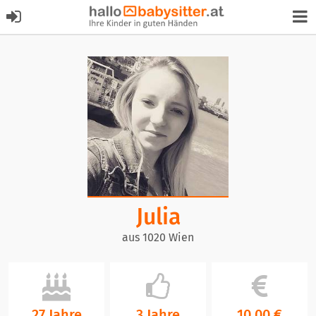
Julia
aus 1020 Wien
27 Jahre
3 Jahre
10,00 €