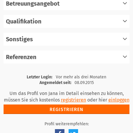
Betreuungsangebot
Qualifikation
registrieren
einloggen
Sonstiges
registrieren
einloggen
Referenzen
registrieren
einloggen
registrieren
Letzter Login:
Vor mehr als drei Monaten
einloggen
Angemeldet seit:
08.09.2015
Um das Profil von Jana im Detail einsehen zu können,
müssen Sie sich kostenlos
registrieren
oder hier
einloggen
REGISTRIEREN
Profil weiterempfehlen: