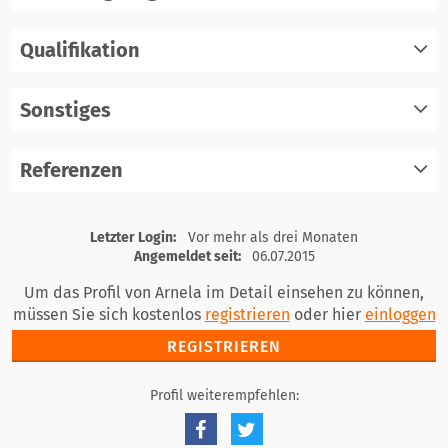
Qualifikation
registrieren
einloggen
Sonstiges
registrieren
einloggen
Referenzen
registrieren
einloggen
registrieren
Letzter Login:
Vor mehr als drei Monaten
einloggen
Angemeldet seit:
06.07.2015
Um das Profil von Arnela im Detail einsehen zu können,
müssen Sie sich kostenlos
registrieren
oder hier
einloggen
REGISTRIEREN
Profil weiterempfehlen: