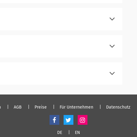
registrieren
einloggen
registrieren
einloggen
registrieren
einloggen
registrieren
einloggen
m
AGB
Preise
Für Unternehmen
Datenschutz
DE
EN