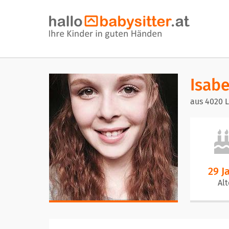
Isabe
aus 4020 L
29 J
Alt