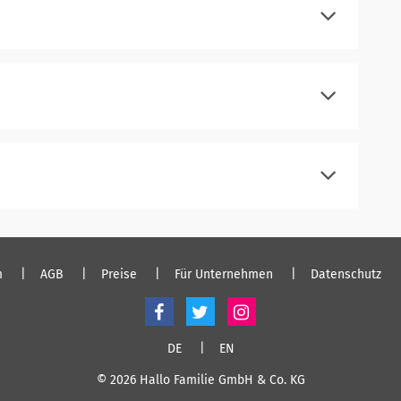
registrieren
einloggen
registrieren
einloggen
registrieren
einloggen
m
AGB
Preise
Für Unternehmen
Datenschutz
DE
EN
© 2026 Hallo Familie GmbH & Co. KG