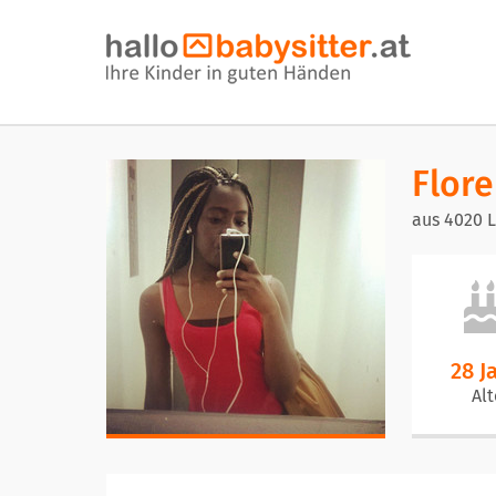
Flor
aus 4020 L
28 J
Alt