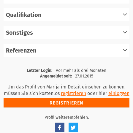
Qualifikation
registrieren
einloggen
Sonstiges
registrieren
einloggen
Referenzen
registrieren
einloggen
registrieren
Letzter Login:
Vor mehr als drei Monaten
einloggen
Angemeldet seit:
27.01.2015
Um das Profil von Marija im Detail einsehen zu können,
müssen Sie sich kostenlos
registrieren
oder hier
einloggen
REGISTRIEREN
Profil weiterempfehlen: