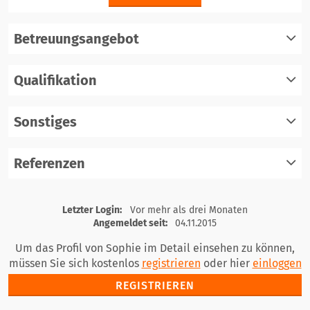
Betreuungsangebot
Qualifikation
registrieren
einloggen
Sonstiges
registrieren
einloggen
Referenzen
registrieren
einloggen
registrieren
Letzter Login:
Vor mehr als drei Monaten
einloggen
Angemeldet seit:
04.11.2015
Um das Profil von Sophie im Detail einsehen zu können,
müssen Sie sich kostenlos
registrieren
oder hier
einloggen
REGISTRIEREN