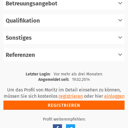
Betreuungsangebot
Qualifikation
registrieren
einloggen
Sonstiges
registrieren
einloggen
Referenzen
registrieren
einloggen
registrieren
Letzter Login:
Vor mehr als drei Monaten
einloggen
Angemeldet seit:
19.02.2014
Um das Profil von Moritz im Detail einsehen zu können,
müssen Sie sich kostenlos
registrieren
oder hier
einloggen
REGISTRIEREN
Profil weiterempfehlen: