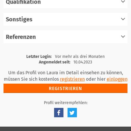
Qualifikation
registrieren
einloggen
Sonstiges
registrieren
einloggen
Referenzen
registrieren
einloggen
registrieren
Letzter Login:
Vor mehr als drei Monaten
einloggen
Angemeldet seit:
10.04.2023
Um das Profil von Laura im Detail einsehen zu können,
müssen Sie sich kostenlos
registrieren
oder hier
einloggen
REGISTRIEREN
Profil weiterempfehlen: