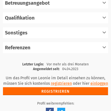
Betreuungsangebot
Qualifikation
registrieren
einloggen
Sonstiges
registrieren
einloggen
Referenzen
registrieren
einloggen
registrieren
Letzter Login:
Vor mehr als drei Monaten
einloggen
Angemeldet seit:
04.04.2023
Um das Profil von Leonie im Detail einsehen zu können,
müssen Sie sich kostenlos
registrieren
oder hier
einloggen
REGISTRIEREN
Profil weiterempfehlen: