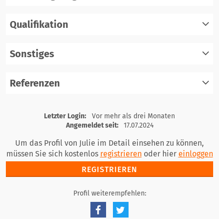
Qualifikation
registrieren
einloggen
Sonstiges
registrieren
einloggen
Referenzen
registrieren
einloggen
registrieren
Letzter Login:
Vor mehr als drei Monaten
einloggen
Angemeldet seit:
17.07.2024
Um das Profil von Julie im Detail einsehen zu können,
müssen Sie sich kostenlos
registrieren
oder hier
einloggen
REGISTRIEREN
Profil weiterempfehlen: