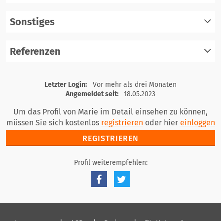
einloggen
Sonstiges
registrieren
einloggen
Referenzen
registrieren
einloggen
registrieren
Letzter Login:
Vor mehr als drei Monaten
einloggen
Angemeldet seit:
18.05.2023
Um das Profil von Marie im Detail einsehen zu können,
müssen Sie sich kostenlos
registrieren
oder hier
einloggen
REGISTRIEREN
Profil weiterempfehlen: