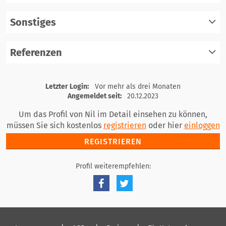
einloggen
Sonstiges
registrieren
einloggen
Referenzen
registrieren
einloggen
registrieren
Letzter Login:
Vor mehr als drei Monaten
einloggen
Angemeldet seit:
20.12.2023
Um das Profil von Nil im Detail einsehen zu können,
müssen Sie sich kostenlos
registrieren
oder hier
einloggen
REGISTRIEREN
Profil weiterempfehlen: