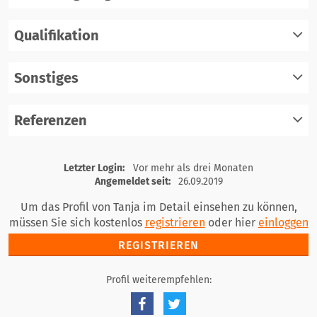
Qualifikation
registrieren
einloggen
Sonstiges
registrieren
einloggen
Referenzen
registrieren
einloggen
registrieren
Letzter Login:
Vor mehr als drei Monaten
einloggen
Angemeldet seit:
26.09.2019
Um das Profil von Tanja im Detail einsehen zu können,
müssen Sie sich kostenlos
registrieren
oder hier
einloggen
REGISTRIEREN
Profil weiterempfehlen: