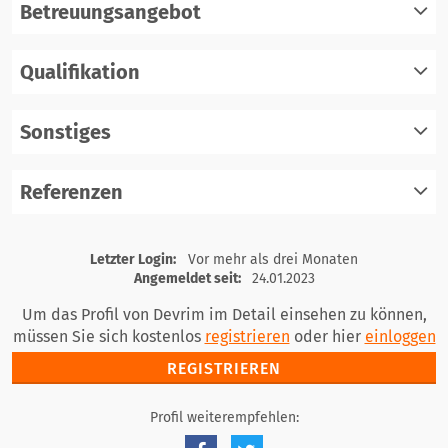
Betreuungsangebot
Qualifikation
registrieren
einloggen
Sonstiges
registrieren
einloggen
Referenzen
registrieren
einloggen
registrieren
Letzter Login:
Vor mehr als drei Monaten
einloggen
Angemeldet seit:
24.01.2023
Um das Profil von Devrim im Detail einsehen zu können,
müssen Sie sich kostenlos
registrieren
oder hier
einloggen
REGISTRIEREN
Profil weiterempfehlen: