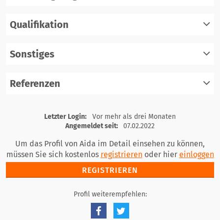
Qualifikation
registrieren
einloggen
Sonstiges
registrieren
einloggen
Referenzen
registrieren
einloggen
registrieren
Letzter Login:
Vor mehr als drei Monaten
einloggen
Angemeldet seit:
07.02.2022
Um das Profil von Aida im Detail einsehen zu können,
müssen Sie sich kostenlos
registrieren
oder hier
einloggen
REGISTRIEREN
Profil weiterempfehlen: