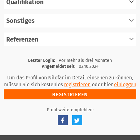
Qualifikation
registrieren
einloggen
Sonstiges
registrieren
einloggen
Referenzen
registrieren
einloggen
registrieren
Letzter Login:
Vor mehr als drei Monaten
einloggen
Angemeldet seit:
02.10.2024
Um das Profil von Nilofar im Detail einsehen zu können,
müssen Sie sich kostenlos
registrieren
oder hier
einloggen
REGISTRIEREN
Profil weiterempfehlen: