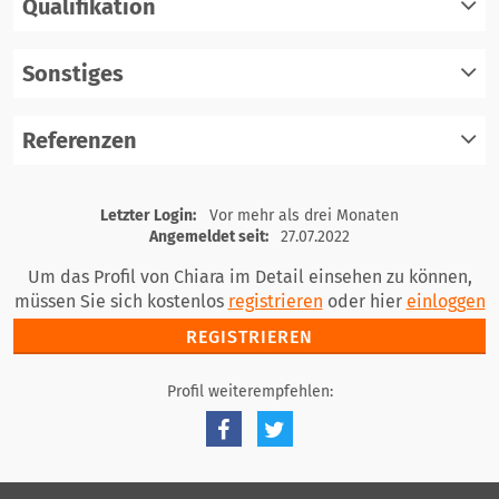
Qualifikation
registrieren
einloggen
Sonstiges
registrieren
einloggen
Referenzen
registrieren
einloggen
registrieren
Letzter Login:
Vor mehr als drei Monaten
einloggen
Angemeldet seit:
27.07.2022
Um das Profil von Chiara im Detail einsehen zu können,
müssen Sie sich kostenlos
registrieren
oder hier
einloggen
REGISTRIEREN
Profil weiterempfehlen: