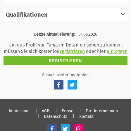
Qualifikationen
registrieren
einloggen
registrieren
Letzte Aktualisierung:
01.06.2026
einloggen
Um das Profil von Tanja im Detail einsehen zu können,
müssen Sie sich kostenlos
registrieren
oder hier
einloggen
REGISTRIEREN
Gesuch weiterempfehlen:
Impressum
AGB
Preise
Für Unternehmen
Datenschutz
Kontakt