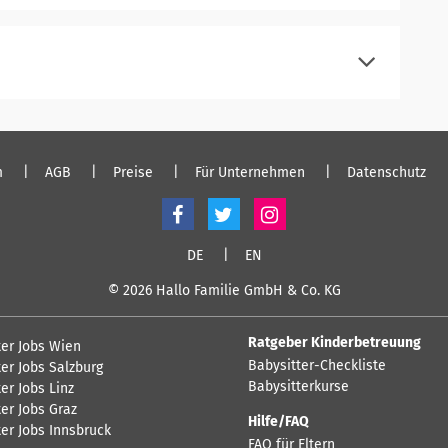
registrieren
einloggen
registrieren
einloggen
m
AGB
Preise
Für Unternehmen
Datenschutz
DE
EN
© 2026 Hallo Familie GmbH & Co. KG
Ratgeber Kinderbetreuung
ter Jobs Wien
Babysitter-Checkliste
er Jobs Salzburg
Babysitterkurse
er Jobs Linz
er Jobs Graz
Hilfe/FAQ
ter Jobs Innsbruck
FAQ für Eltern