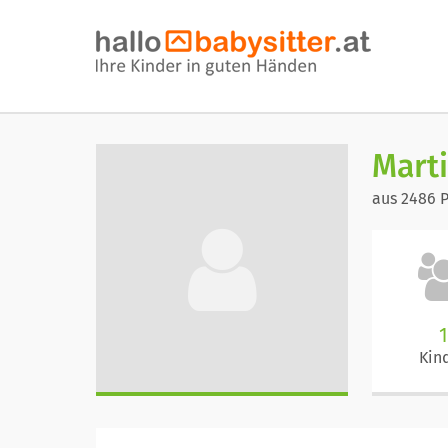
Mart
aus 2486 
1
Kin