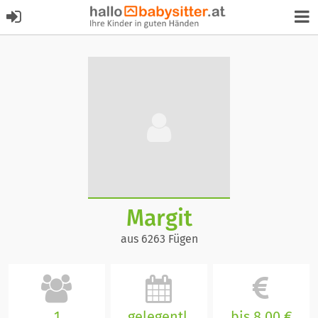
Margit
aus 6263 Fügen
1
gelegentl.
bis 8,00 €