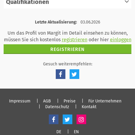
Qualifikationen
registrieren
einloggen
registrieren
Letzte Aktualisierung:
03.06.2026
einloggen
Um das Profil von Margit im Detail einsehen zu können,
müssen Sie sich kostenlos
registrieren
oder hier
einloggen
REGISTRIEREN
Gesuch weiterempfehlen:
Impressum
AGB
Preise
Für Unternehmen
Datenschutz
Kontakt
DE
EN