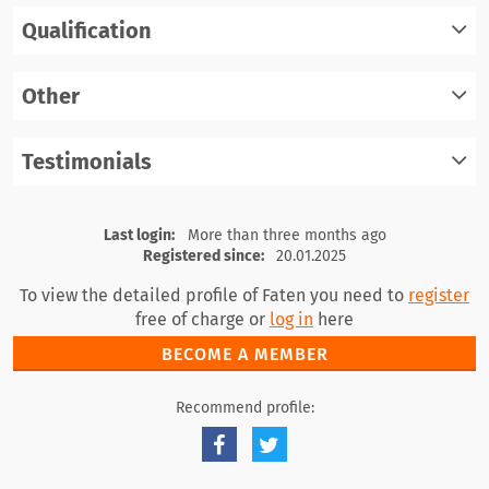
Qualification
register
log in
Other
register
log in
Testimonials
register
log in
register
log in
Last login:
More than three months ago
Registered since:
20.01.2025
To view the detailed profile of Faten you need to
register
free of charge or
log in
here
BECOME A MEMBER
Recommend profile: