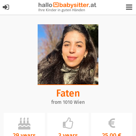
Faten
from 1010 Wien
29 years
3 years
25,00 €