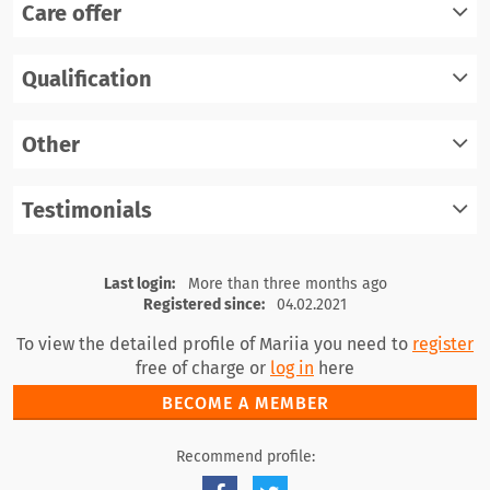
Care offer
Qualification
register
log in
Other
register
log in
Testimonials
register
log in
register
log in
Last login:
More than three months ago
Registered since:
04.02.2021
To view the detailed profile of Mariia you need to
register
free of charge or
log in
here
BECOME A MEMBER
Recommend profile: