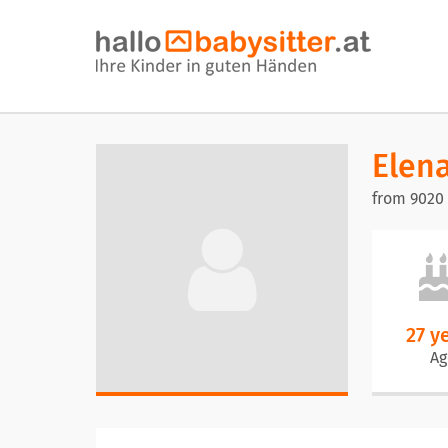
Elen
from 9020 
27 y
Ag