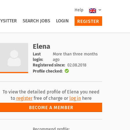
Help
YSITTER
SEARCH JOBS
LOGIN
REGISTER
Elena
Last
More than three months
login:
ago
Registered since:
02.08.2018
Profile checked:
To view the detailed profile of Elena you need
to
register
free of charge or
log in
here
BECOME A MEMBER
Recommend profile: