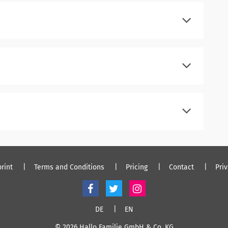
register
log in
register
log in
register
log in
rint
Terms and Conditions
Pricing
Contact
Pri
DE
EN
© 2026 Hallo Familie GmbH & Co. KG