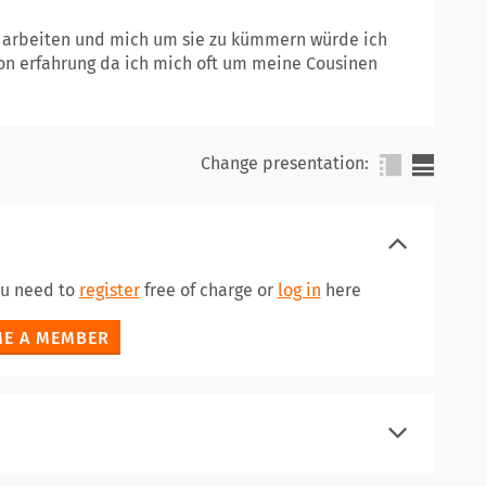
u arbeiten und mich um sie zu kümmern würde ich
on erfahrung da ich mich oft um meine Cousinen
Change presentation:
ou need to
register
free of charge or
log in
here
E A MEMBER
register
log in